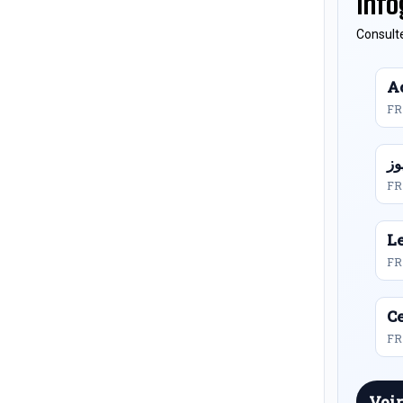
Info
Consulte
Ac
FR
FR
L
FR
Ce
FR 
Voir