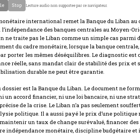
cle
Stop
Lecture audio non supportee par ce navigateur.
g
a
l
b
monétaire international remet la Banque du Liban au
a
e
 l’indépendance des banques centrales au Moyen-Orien
i
ion ne traite pas le Liban comme un simple cas parmi d’
s
ement du cadre monétaire, lorsque la banque centrale,
par porter les mêmes déséquilibres. Le diagnostic est 
ce réelle, sans mandat clair de stabilité des prix et s
bilisation durable ne peut être garantie.
 dossier est la Banque du Liban. Le document ne form
i un accord financier, ni une loi bancaire, ni une stra
 précise de la crise. Le Liban n’a pas seulement souffe
lysie politique. Il a aussi payé le prix d’une politiq
 maintenir un taux de change surévalué, financer des d
tre indépendance monétaire, discipline budgétaire et i