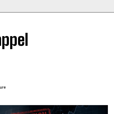
appel
ure