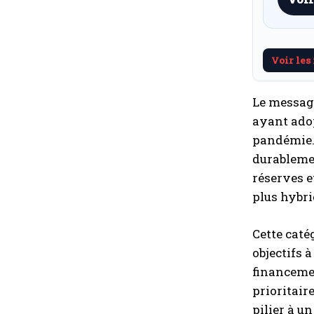
Voir les
Le message
ayant adop
pandémie. 
durablemen
réserves e
plus hybri
Cette caté
objectifs à
financemen
prioritair
pilier à u