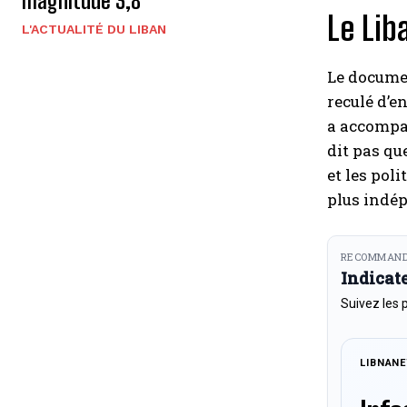
magnitude 3,8
Le Lib
L'ACTUALITÉ DU LIBAN
Le documen
reculé d’e
a accompag
dit pas qu
et les pol
plus indép
RECOMMAND
Indicat
Suivez les 
LIBNAN