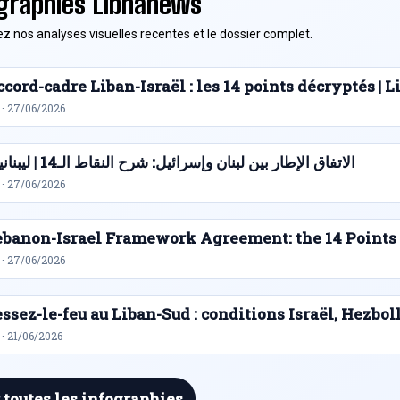
graphies Libnanews
z nos analyses visuelles recentes et le dossier complet.
cord-cadre Liban-Israël : les 14 points décryptés |
 · 27/06/2026
الاتفاق الإطار بين لبنان وإسرائيل: شرح النقاط الـ14 | ليبنانيوز
 · 27/06/2026
ebanon-Israel Framework Agreement: the 14 Points
 · 27/06/2026
ssez-le-feu au Liban-Sud : conditions Israël, Hezbol
· 21/06/2026
 toutes les infographies