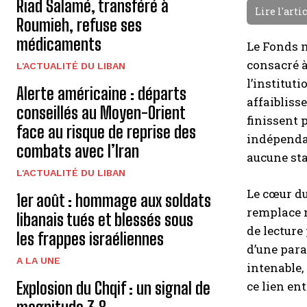
Riad Salamé, transféré à
Lire l'arti
Roumieh, refuse ses
médicaments
Le Fonds 
consacré à
L'ACTUALITÉ DU LIBAN
l’institut
Alerte américaine : départs
affaibliss
conseillés au Moyen-Orient
finissent 
face au risque de reprise des
indépendan
combats avec l’Iran
aucune sta
L'ACTUALITÉ DU LIBAN
Le cœur du
1er août : hommage aux soldats
remplace n
libanais tués et blessés sous
de lecture
les frappes israéliennes
d’une para
A LA UNE
intenable,
Explosion du Chqif : un signal de
ce lien en