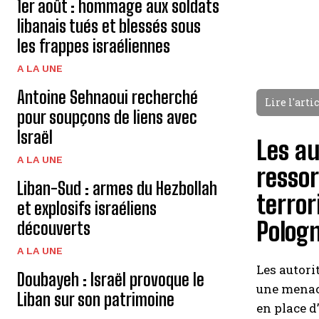
1er août : hommage aux soldats
libanais tués et blessés sous
les frappes israéliennes
A LA UNE
Antoine Sehnaoui recherché
Lire l'arti
pour soupçons de liens avec
Israël
Les au
A LA UNE
ressor
Liban-Sud : armes du Hezbollah
terror
et explosifs israéliens
Pologn
découverts
A LA UNE
Les autorit
Doubayeh : Israël provoque le
une menace
Liban sur son patrimoine
en place d