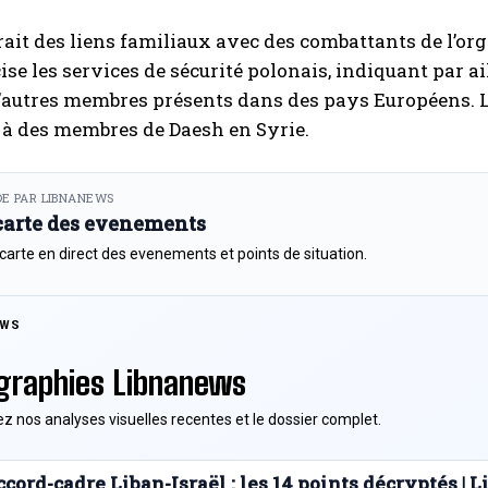
rait des liens familiaux avec des combattants de l’org
cise les services de sécurité polonais, indiquant par ai
’autres membres présents dans des pays Européens. L
 à des membres de Daesh en Syrie.
E PAR LIBNANEWS
 carte des evenements
 carte en direct des evenements et points de situation.
EWS
graphies Libnanews
z nos analyses visuelles recentes et le dossier complet.
cord-cadre Liban-Israël : les 14 points décryptés |