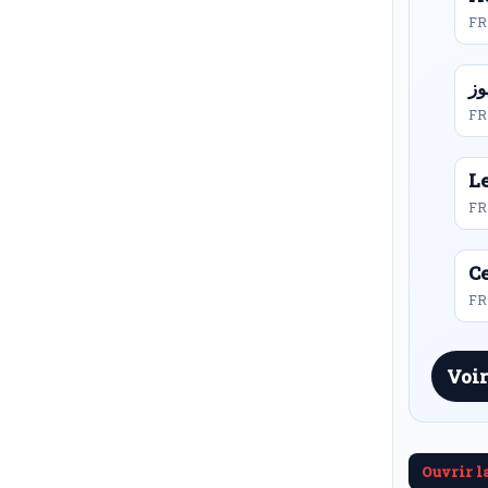
FR
FR
L
FR
Ce
FR 
Voir
Ouvrir l