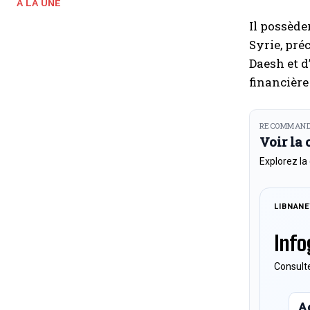
A LA UNE
Il possède
Syrie, pré
Daesh et d
financière
RECOMMAND
Voir la
Explorez la
LIBNAN
Info
Consulte
Ac