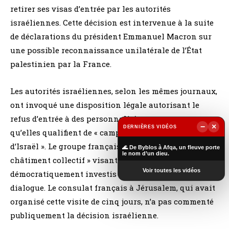
retirer ses visas d’entrée par les autorités
israéliennes. Cette décision est intervenue à la suite
de déclarations du président Emmanuel Macron sur
une possible reconnaissance unilatérale de l’État
palestinien par la France.
Les autorités israéliennes, selon les mêmes journaux,
ont invoqué une disposition légale autorisant le
refus d’entrée à des personnalités soutenant ce
−
×
DERNIÈRES VIDÉOS
qu’elles qualifient de « campagnes de délégitimation
▶
d’Israël ». Le groupe français a dénoncé un «
🌊 De Byblos à Afqa, un fleuve porte
le nom d’un dieu.
châtiment collectif » visant des élus
Voir toutes les vidéos
démocratiquement investis dans une mission de
dialogue. Le consulat français à Jérusalem, qui avait
organisé cette visite de cinq jours, n’a pas commenté
publiquement la décision israélienne.