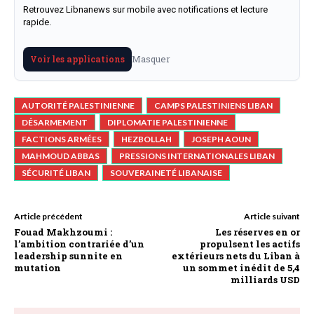
Retrouvez Libnanews sur mobile avec notifications et lecture
rapide.
Masquer
Voir les applications
AUTORITÉ PALESTINIENNE
CAMPS PALESTINIENS LIBAN
DÉSARMEMENT
DIPLOMATIE PALESTINIENNE
FACTIONS ARMÉES
HEZBOLLAH
JOSEPH AOUN
MAHMOUD ABBAS
PRESSIONS INTERNATIONALES LIBAN
SÉCURITÉ LIBAN
SOUVERAINETÉ LIBANAISE
Article précédent
Article suivant
Fouad Makhzoumi :
Les réserves en or
l’ambition contrariée d’un
propulsent les actifs
leadership sunnite en
extérieurs nets du Liban à
mutation
un sommet inédit de 5,4
milliards USD