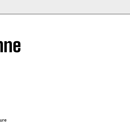
nne
ure