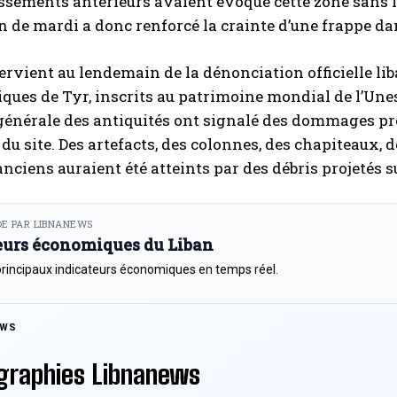
ssements antérieurs avaient évoqué cette zone sans l
n de mardi a donc renforcé la crainte d’une frappe dan
tervient au lendemain de la dénonciation officielle li
ques de Tyr, inscrits au patrimoine mondial de l’Unesc
 générale des antiquités ont signalé des dommages p
du site. Des artefacts, des colonnes, des chapiteaux, 
nciens auraient été atteints par des débris projetés s
E PAR LIBNANEWS
eurs économiques du Liban
principaux indicateurs économiques en temps réel.
EWS
graphies Libnanews