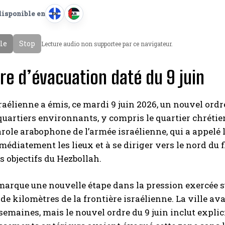
disponible en
EN
AR
A
A
n
r
cle
Stop
Lecture audio non supportee par ce navigateur.
g
a
l
b
re d’évacuation daté du 9 juin
a
e
i
s
raélienne a émis, ce mardi 9 juin 2026, un nouvel ordr
quartiers environnants, y compris le quartier chrétien d
arole arabophone de l’armée israélienne, qui a appelé 
médiatement les lieux et à se diriger vers le nord du 
s objectifs du Hezbollah.
marque une nouvelle étape dans la pression exercée sur
de kilomètres de la frontière israélienne. La ville av
semaines, mais le nouvel ordre du 9 juin inclut explici