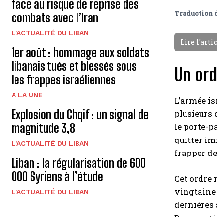
face au risque de reprise des
Traduction 
combats avec l’Iran
L'ACTUALITÉ DU LIBAN
Lire l'arti
1er août : hommage aux soldats
libanais tués et blessés sous
Un ord
les frappes israéliennes
A LA UNE
L’armée is
Explosion du Chqif : un signal de
plusieurs 
magnitude 3,8
le porte-p
quitter im
L'ACTUALITÉ DU LIBAN
frapper de
Liban : la régularisation de 600
000 Syriens à l’étude
Cet ordre 
vingtaine 
L'ACTUALITÉ DU LIBAN
dernières 