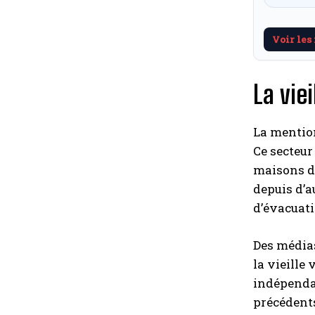
Voir les
La vie
La mention
Ce secteur
maisons d’
depuis d’a
d’évacuati
Des médias
la vieille
indépendan
précédents