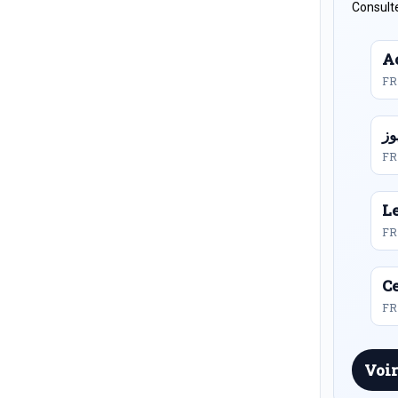
Consulte
Ac
FR
FR
L
FR
Ce
FR 
Voir