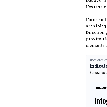
Des averti
L’extensio
L’ordre in
archéologi
Direction
proximité 
éléments a
RECOMMAND
Indicat
Suivez les 
LIBNAN
Info