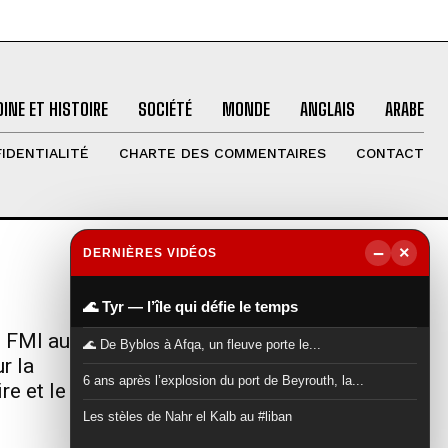
INE ET HISTOIRE
SOCIÉTÉ
MONDE
ANGLAIS
ARABE
IDENTIALITÉ
CHARTE DES COMMENTAIRES
CONTACT
−
×
DERNIÈRES VIDÉOS
NOUS SUIVRE
▶
🌊 Tyr — l’île qui défie le temps
u FMI au
🌊 De Byblos à Afqa, un fleuve porte le...
r la
6 ans après l’explosion du port de Beyrouth, la...
re et le
Les stèles de Nahr el Kalb au #liban