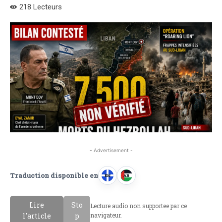
218
Lecteurs
- Advertisement -
Traduction disponible en
EN
AR
A
A
n
r
Lire
Sto
Lecture audio non supportee par ce
g
a
l'article
p
navigateur.
l
b