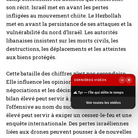
son récit. Israël met en avant les pertes
infligées au mouvement chiite. Le Hezbollah
met en avant la persistance de ses attaques et la
vulnérabilité du nord d’Israël. Les autorités
libanaises insistent sur les morts civils, les
destructions, les déplacements et les atteintes
aux biens protégés.
Cette bataille des chiffres n’est pas secondaire.
−
×
Elle influence les opinions publiques, les
DERNIÈRES VIDÉOS
▶
négociations et les décisions militaires. Un
🌊 Tyr — l’île qui défie le temps
bilan élevé peut servir à justifier la poursuite de
Voir toutes les vidéos
l’offensive au nom du succès. Un bilan civil
élevé peut servir à exiger un cessez-le-feu et une
enquête internationale. Des pertes israéliennes
liées aux drones peuvent pousser à de nouvelles