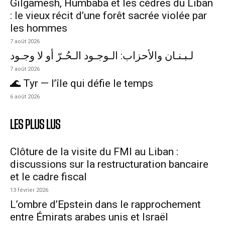
Gilgamesh, Humbaba et les cèdres du Liban
: le vieux récit d’une forêt sacrée violée par
les hommes
7 août 2026
لـبـنـان والأحزاب: الـوجـود الـحُـرّ أو لا وجـود
7 août 2026
🌊 Tyr — l’île qui défie le temps
6 août 2026
LES PLUS LUS
Clôture de la visite du FMI au Liban :
discussions sur la restructuration bancaire
et le cadre fiscal
13 février 2026
L’ombre d’Epstein dans le rapprochement
entre Émirats arabes unis et Israël