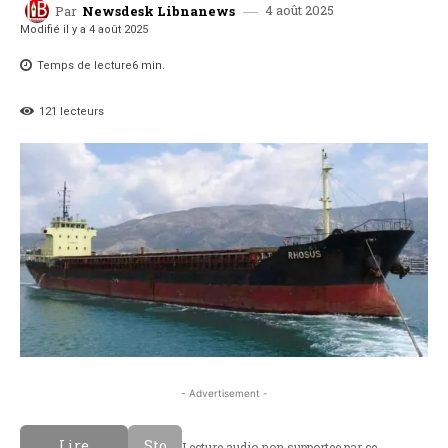
4 août 2025
Par
Newsdesk Libnanews
Modifié il y a
4 août 2025
Temps de lecture
6
min.
121
lecteurs
- Advertisement -
Lire
Sto
Lecture audio non supportee par ce