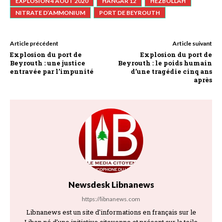
EXPLOSION 4 AOÛT 2020
HANGAR 12
HEZBOLLAH
NITRATE D’AMMONIUM
PORT DE BEYROUTH
Article précédent
Article suivant
Explosion du port de
Explosion du port de
Beyrouth : une justice
Beyrouth : le poids humain
entravée par l’impunité
d’une tragédie cinq ans
après
Newsdesk Libnanews
https://libnanews.com
Libnanews est un site d'informations en français sur le
Liban né d'une initiative citoyenne et présent sur la toile