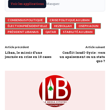
Masquer
Voir les applications
CONSENSUS POLITIQUE
CRISE POLITIQUE AU LIBAN
ÉLECTION PRÉSIDENTIELLE
HEZBOLLAH
OSEPH AOUN
PRÉSIDENT LIBANAIS
QATAR
STABILITÉ AU LIBAN
Article précédent
Article suivant
Liban, le miroir d’une
Conflit Israël-Syrie : vers
journée en crise en 10 cases
un apaisement ou un statu
quo ?