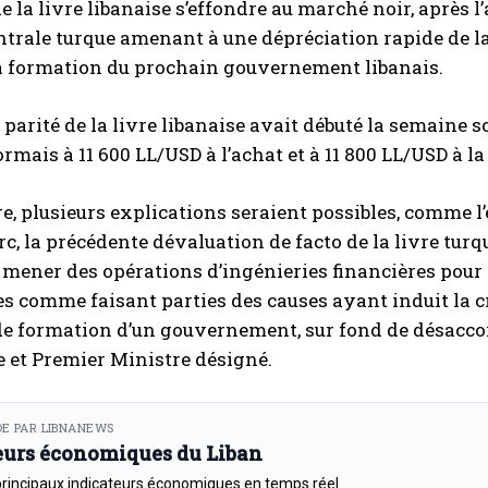
de la livre libanaise s’effondre au marché noir, après
trale turque amenant à une dépréciation rapide de la 
la formation du prochain gouvernement libanais.
a parité de la livre libanaise avait débuté la semaine s
ormais à 11 600 LL/USD à l’achat et à 11 800 LL/USD à la
re, plusieurs explications seraient possibles, comme l
c, la précédente dévaluation de facto de la livre tu
 mener des opérations d’ingénieries financières pour l
s comme faisant parties des causes ayant induit la c
de formation d’un gouvernement, sur fond de désaccor
 et Premier Ministre désigné.
E PAR LIBNANEWS
eurs économiques du Liban
principaux indicateurs économiques en temps réel.