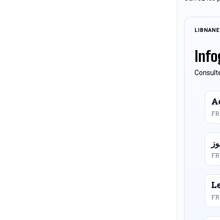
LIBNAN
Info
Consulte
Ac
FR
FR
L
FR