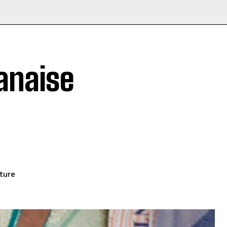
banaise
ture