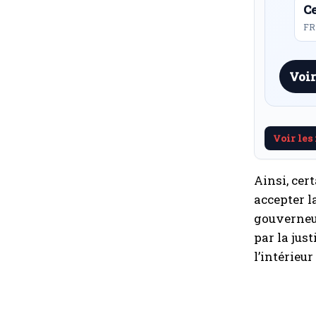
Ce
FR 
Voir
Voir les
Ainsi, cer
accepter l
gouverneur
par la just
l’intérieu