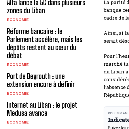
Alfa lance la 5G dans plusieurs
La parité 
zones du Liban
banque cen
cadre de 
ECONOMIE
Réforme bancaire : le
Ainsi, si l
Parlement accélère, mais les
serait dés
dépôts restent au cœur du
débat
Pour l’heu
marché tur
ECONOMIE
du Liban à
Port de Beyrouth : une
considérée
extension encore à définir
l’absence 
ECONOMIE
République
Internet au Liban : le projet
Medusa avance
RECOMMAND
Indicat
ECONOMIE
Suivez les 