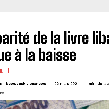
arité de la livre li
ue à la baisse
IE
de lec
Newsdesk Libnanews
1
min.
22 mars 2021
R:
urs