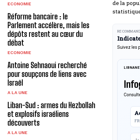
de la popu
ECONOMIE
statistiqu
Réforme bancaire : le
Parlement accélère, mais les
RECOMMAND
dépôts restent au cœur du
Indicat
débat
Suivez les 
ECONOMIE
Antoine Sehnaoui recherché
LIBNAN
pour soupçons de liens avec
Israël
Info
A LA UNE
Consulte
Liban-Sud : armes du Hezbollah
et explosifs israéliens
Ac
découverts
FR
A LA UNE