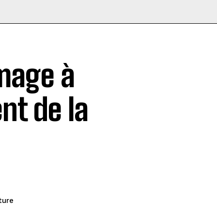
ômage à
nt de la
ture