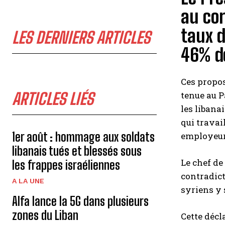
au cor
taux d
LES DERNIERS ARTICLES
46% de
Ces propos
ARTICLES LIÉS
tenue au P
les libana
qui travai
1er août : hommage aux soldats
employeur
libanais tués et blessés sous
Le chef de 
les frappes israéliennes
contradict
A LA UNE
syriens y 
Alfa lance la 5G dans plusieurs
zones du Liban
Cette décl