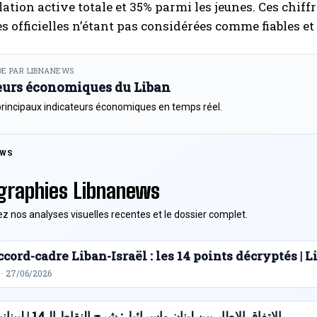
lation active totale et 35% parmi les jeunes. Ces chiff
es officielles n’étant pas considérées comme fiables e
E PAR LIBNANEWS
eurs économiques du Liban
principaux indicateurs économiques en temps réel.
EWS
graphies Libnanews
z nos analyses visuelles recentes et le dossier complet.
cord-cadre Liban-Israël : les 14 points décryptés |
 · 27/06/2026
الاتفاق الإطار بين لبنان وإسرائيل: شرح النقاط الـ14 | ليبنانيوز