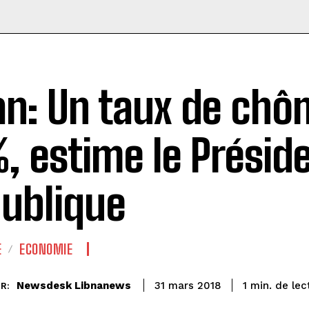
an: Un taux de ch
, estime le Préside
ublique
E
ECONOMIE
de lec
Newsdesk Libnanews
1
min.
31 mars 2018
R: