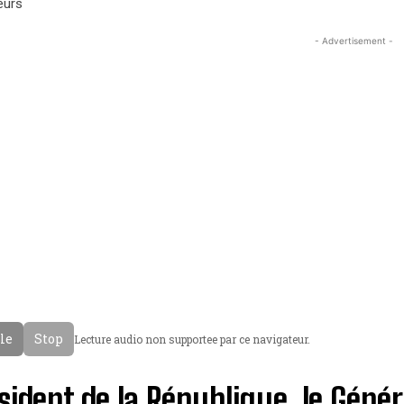
eurs
- Advertisement -
cle
Stop
Lecture audio non supportee par ce navigateur.
sident de la République, le Géné