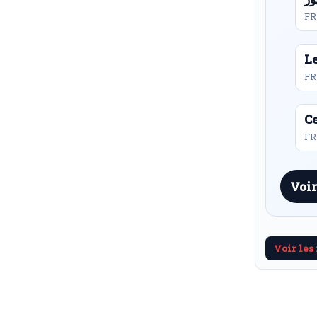
FR
L
FR
Ce
FR 
Voir
Voir les