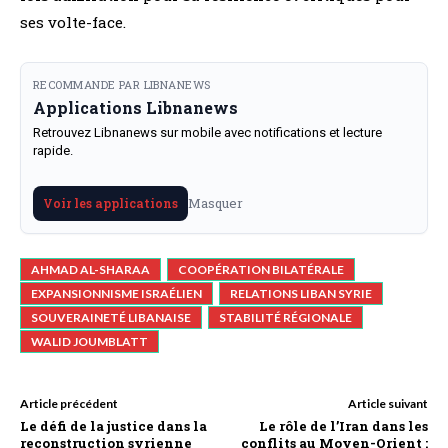
ses volte-face.
RECOMMANDE PAR LIBNANEWS
Applications Libnanews
Retrouvez Libnanews sur mobile avec notifications et lecture
rapide.
Masquer
Voir les applications
AHMAD AL-SHARAA
COOPÉRATION BILATÉRALE
EXPANSIONNISME ISRAÉLIEN
RELATIONS LIBAN SYRIE
SOUVERAINETÉ LIBANAISE
STABILITÉ RÉGIONALE
WALID JOUMBLATT
Article précédent
Article suivant
Le défi de la justice dans la
Le rôle de l’Iran dans les
reconstruction syrienne
conflits au Moyen-Orient :