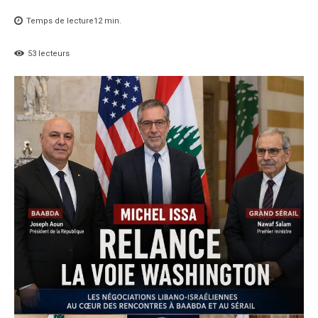
Temps de lecture
12
min.
53
lecteurs