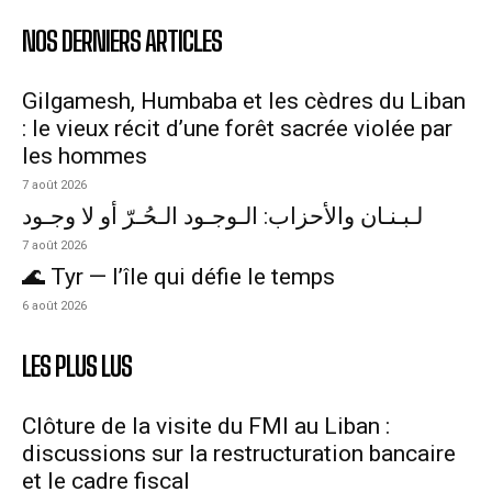
NOS DERNIERS ARTICLES
Gilgamesh, Humbaba et les cèdres du Liban
: le vieux récit d’une forêt sacrée violée par
les hommes
7 août 2026
لـبـنـان والأحزاب: الـوجـود الـحُـرّ أو لا وجـود
7 août 2026
🌊 Tyr — l’île qui défie le temps
6 août 2026
LES PLUS LUS
Clôture de la visite du FMI au Liban :
discussions sur la restructuration bancaire
et le cadre fiscal