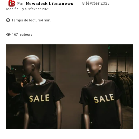
8 février 2025
Par
Newsdesk Libnanews
Modifié il y a
8 février 2025
Temps de lecture
4
min.
167
lecteurs