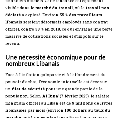
financiers officiels​. Cette tendance est également
visible dans le
marché du travail
, où le
travail non
déclaré
a explosé. Environ
55 % des travailleurs
libanais
seraient désormais employés sans contrat
officiel, contre
38 % en 2018
, ce qui entraîne une perte
massive de cotisations sociales et d’impôts sur le
revenu​.
Une nécessité économique pour de
nombreux Libanais
Face à l’inflation galopante et à l’effondrement du
pouvoir d’achat, l’économie informelle est devenue
un
filet de sécurité
pour une grande partie de la
population. Selon
Al Bina’
(7 février 2025), le salaire
minimum officiel au Liban est de
9 millions de livres
libanaises
par mois (environ
100 dollars au taux du
marché noir
), un montant insuffisant pour couvrir