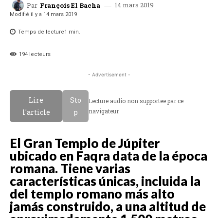
14 mars 2019
Par
François El Bacha
Modifié il y a
14 mars 2019
Temps de lecture
1
min.
194
lecteurs
- Advertisement -
Lire
Sto
Lecture audio non supportee par ce
navigateur.
l'article
p
El Gran Templo de Júpiter
ubicado en Faqra data de la época
romana. Tiene varias
características únicas, incluida la
del templo romano más alto
jamás construido, a una altitud de