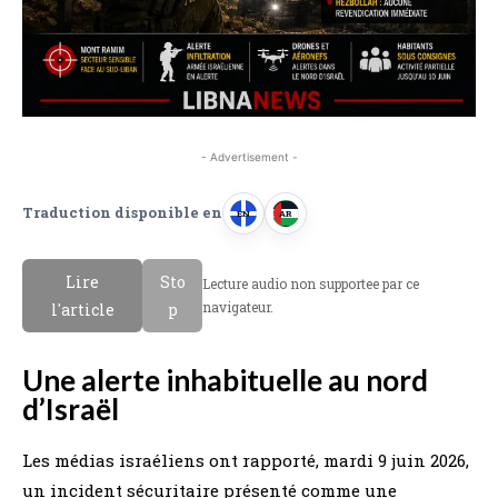
- Advertisement -
Traduction disponible en
EN
AR
A
A
n
r
Lire
Sto
Lecture audio non supportee par ce
g
a
navigateur.
l'article
p
l
b
a
e
Une alerte inhabituelle au nord
i
d’Israël
s
Les médias israéliens ont rapporté, mardi 9 juin 2026,
un incident sécuritaire présenté comme une