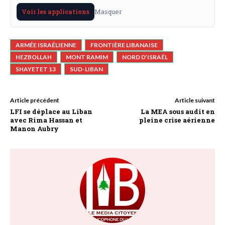
Masquer
Voir les applications
ARMÉE ISRAÉLIENNE
FRONTIÈRE LIBANAISE
HEZBOLLAH
MONT RAMIM
NORD D’ISRAËL
SHAYETET 13
SUD-LIBAN
Article précédent
Article suivant
LFI se déplace au Liban
La MEA sous audit en
avec Rima Hassan et
pleine crise aérienne
Manon Aubry