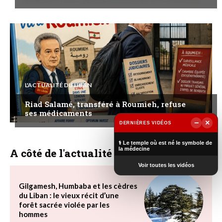
L'ACTUALITÉ DU LIBAN
Riad Salamé, transféré à Roumieh, refuse
ses médicaments
−
×
DERNIÈRES VIDÉOS
▶
⚕️ Le temple où est né le symbole de
la médecine
A côté de l'actualité
Voir toutes les vidéos
Gilgamesh, Humbaba et les cèdres
du Liban : le vieux récit d’une
forêt sacrée violée par les
hommes