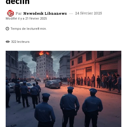
déclin
24 février 2025
Par
Newsdesk Libnanews
Modifié il y a
21 février 2025
Temps de lecture
8
min.
322
lecteurs