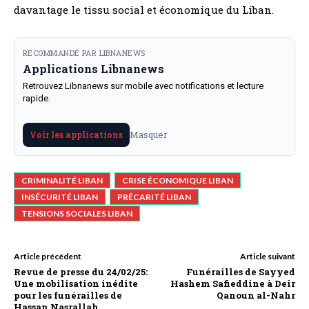
davantage le tissu social et économique du Liban.
RECOMMANDE PAR LIBNANEWS
Applications Libnanews
Retrouvez Libnanews sur mobile avec notifications et lecture
rapide.
Masquer
Voir les applications
CRIMINALITÉ LIBAN
CRISE ÉCONOMIQUE LIBAN
INSÉCURITÉ LIBAN
PRÉCARITÉ LIBAN
TENSIONS SOCIALES LIBAN
Article précédent
Article suivant
Revue de presse du 24/02/25:
Funérailles de Sayyed
Une mobilisation inédite
Hashem Safieddine à Deir
pour les funérailles de
Qanoun al-Nahr
Hassan Nasrallah