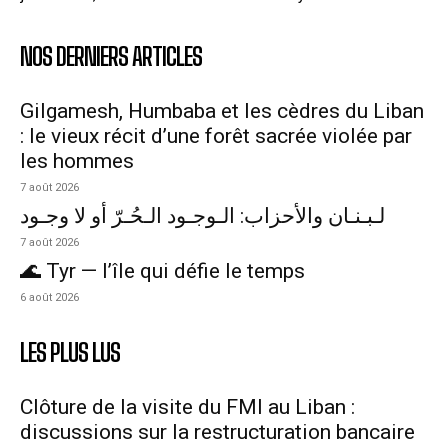
NOS DERNIERS ARTICLES
Gilgamesh, Humbaba et les cèdres du Liban
: le vieux récit d’une forêt sacrée violée par
les hommes
7 août 2026
لـبـنـان والأحزاب: الـوجـود الـحُـرّ أو لا وجـود
7 août 2026
🌊 Tyr — l’île qui défie le temps
6 août 2026
LES PLUS LUS
Clôture de la visite du FMI au Liban :
discussions sur la restructuration bancaire