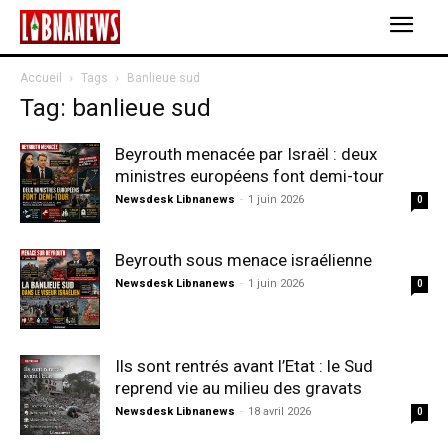
Accueil
Tags
Banlieue sud
Tag: banlieue sud
Beyrouth menacée par Israël : deux
ministres européens font demi-tour
Newsdesk Libnanews
-
1 juin 2026
0
Beyrouth sous menace israélienne
Newsdesk Libnanews
-
1 juin 2026
0
Ils sont rentrés avant l’Etat : le Sud
reprend vie au milieu des gravats
Newsdesk Libnanews
-
18 avril 2026
0