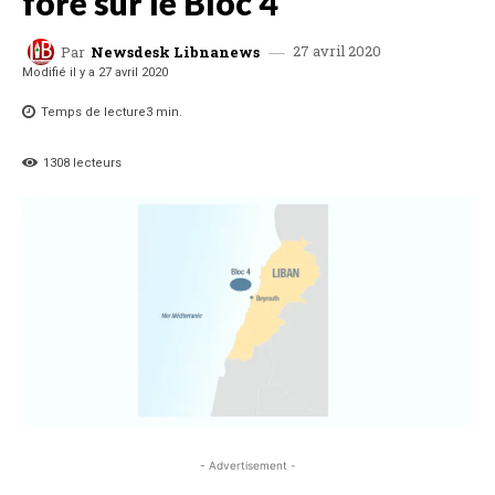
foré sur le Bloc 4
27 avril 2020
Par
Newsdesk Libnanews
Modifié il y a
27 avril 2020
Temps de lecture
3
min.
1308
lecteurs
- Advertisement -