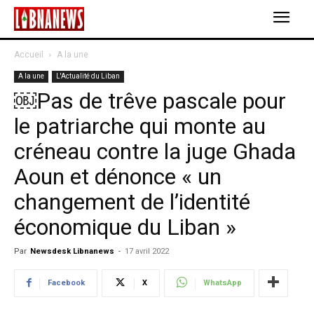
Accueil
A la une
A la une
L'Actualité du Liban
￼Pas de trêve pascale pour
le patriarche qui monte au
créneau contre la juge Ghada
Aoun et dénonce « un
changement de l’identité
économique du Liban »
Par
Newsdesk Libnanews
-
17 avril 2022
Facebook
X
WhatsApp