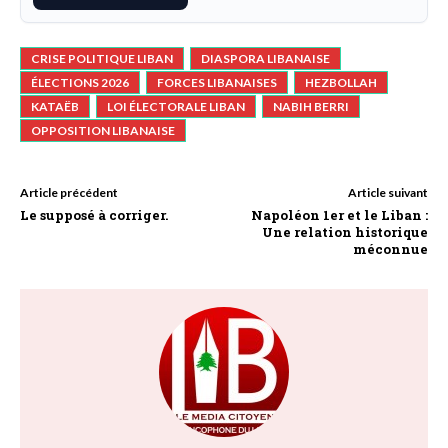
CRISE POLITIQUE LIBAN
DIASPORA LIBANAISE
ÉLECTIONS 2026
FORCES LIBANAISES
HEZBOLLAH
KATAËB
LOI ÉLECTORALE LIBAN
NABIH BERRI
OPPOSITION LIBANAISE
Article précédent
Article suivant
Le supposé à corriger.
Napoléon 1er et le Liban :
Une relation historique
méconnue