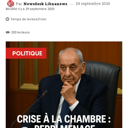
29 septembre 2025
Par
Newsdesk Libnanews
Modifié il y a
29 septembre 2025
Temps de lecture
3
min.
203
lecteurs