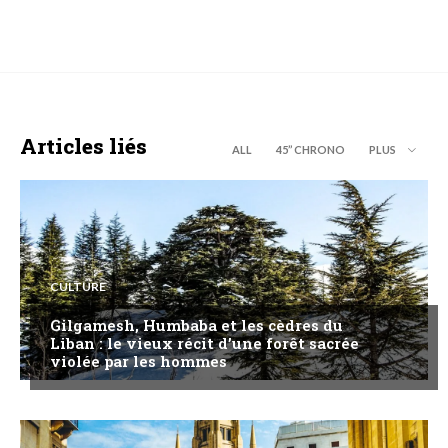
Articles liés
ALL
45’’ CHRONO
PLUS
CULTURE
Gilgamesh, Humbaba et les cèdres du
Liban : le vieux récit d’une forêt sacrée
violée par les hommes