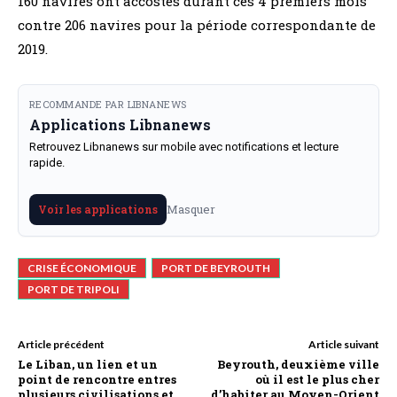
160 navires ont accostés durant ces 4 premiers mois
contre 206 navires pour la période correspondante de
2019.
RECOMMANDE PAR LIBNANEWS
Applications Libnanews
Retrouvez Libnanews sur mobile avec notifications et lecture
rapide.
Masquer
Voir les applications
CRISE ÉCONOMIQUE
PORT DE BEYROUTH
PORT DE TRIPOLI
Article précédent
Article suivant
Le Liban, un lien et un
Beyrouth, deuxième ville
point de rencontre entres
où il est le plus cher
plusieurs civilisations et
d’habiter au Moyen-Orient