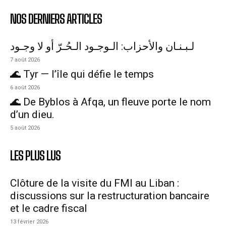
NOS DERNIERS ARTICLES
لـبـنـان والأحزاب: الـوجـود الـحُـرّ أو لا وجـود
7 août 2026
🌊 Tyr — l’île qui défie le temps
6 août 2026
🌊 De Byblos à Afqa, un fleuve porte le nom
d’un dieu.
5 août 2026
LES PLUS LUS
Clôture de la visite du FMI au Liban :
discussions sur la restructuration bancaire
et le cadre fiscal
13 février 2026