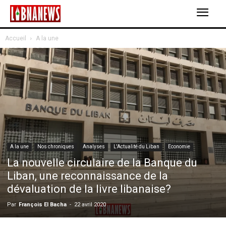
Accueil
A la une
A la une
Nos chroniques
Analyses
L'Actualité du Liban
Economie
La nouvelle circulaire de la Banque du
Liban, une reconnaissance de la
dévaluation de la livre libanaise?
Par
François El Bacha
-
22 avril 2020