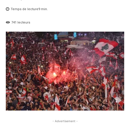
Temps de lecture
9
min.
741
lecteurs
- Advertisement -