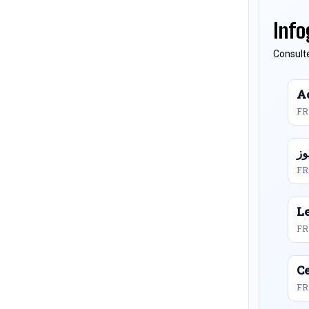
Info
Consulte
Ac
FR
FR
L
FR
Ce
FR 