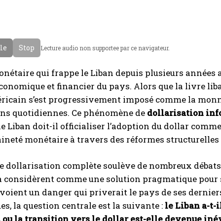
cle
Stop
Lecture audio non supportee par ce navigateur.
onétaire qui frappe le Liban depuis plusieurs années
onomique et financier du pays. Alors que la livre lib
éricain s’est progressivement imposé comme la monna
ons quotidiennes. Ce phénomène de
dollarisation in
le Liban doit-il officialiser l’adoption du dollar com
ineté monétaire à travers des réformes structurelles
ne dollarisation complète soulève de nombreux débats
a considèrent comme une solution pragmatique pour st
 voient un danger qui priverait le pays de ses dernie
es, la question centrale est la suivante :
le Liban a-t-
 ou la transition vers le dollar est-elle devenue iné