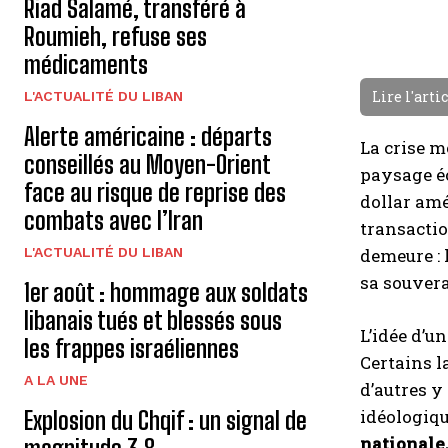
Riad Salamé, transféré à
Roumieh, refuse ses
médicaments
Lire l'arti
L'ACTUALITÉ DU LIBAN
Alerte américaine : départs
La crise m
conseillés au Moyen-Orient
paysage éc
face au risque de reprise des
dollar am
combats avec l’Iran
transacti
L'ACTUALITÉ DU LIBAN
demeure : 
sa souvera
1er août : hommage aux soldats
libanais tués et blessés sous
L’idée d’u
les frappes israéliennes
Certains l
A LA UNE
d’autres y
idéologiqu
Explosion du Chqif : un signal de
nationale,