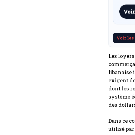
Voir
Voir les
Les loyers
commerçant
libanaise 
exigent de
dont les r
système éd
des dollar
Dans ce con
utilisé pa