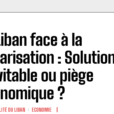
Liban face à la
larisation : Solutio
vitable ou piège
nomique ?
LITÉ DU LIBAN
ECONOMIE