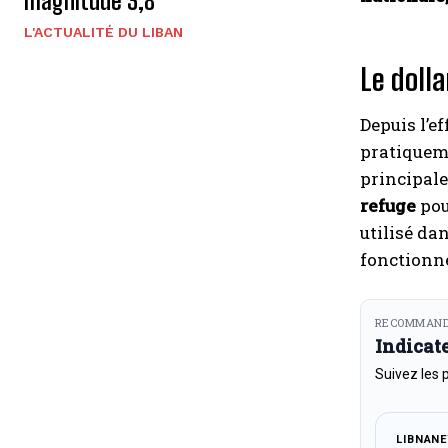
magnitude 3,8
L'ACTUALITÉ DU LIBAN
Le doll
Depuis l’e
pratiqueme
principale
refuge
pou
utilisé da
fonctionne
RECOMMAND
Indicat
Suivez les 
LIBNAN