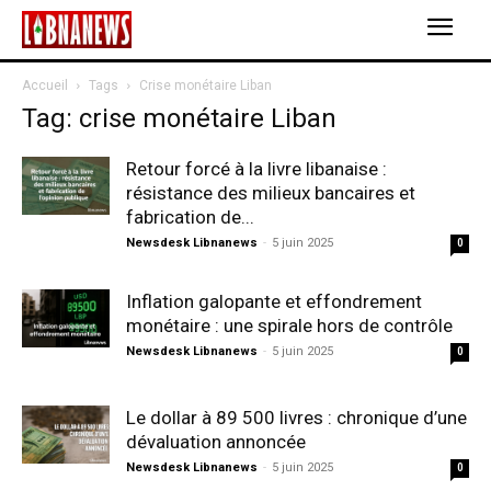
Accueil
Tags
Crise monétaire Liban
Tag: crise monétaire Liban
Retour forcé à la livre libanaise :
résistance des milieux bancaires et
fabrication de...
Newsdesk Libnanews
-
5 juin 2025
0
Inflation galopante et effondrement
monétaire : une spirale hors de contrôle
Newsdesk Libnanews
-
5 juin 2025
0
Le dollar à 89 500 livres : chronique d’une
dévaluation annoncée
Newsdesk Libnanews
-
5 juin 2025
0