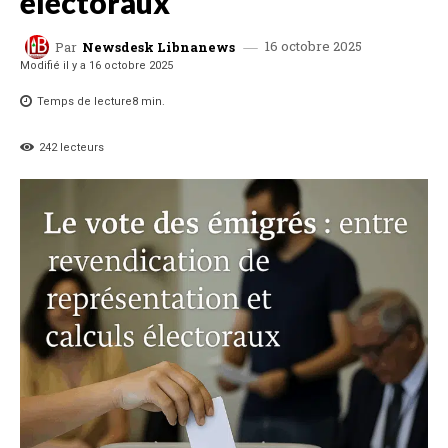
électoraux
16 octobre 2025
Par
Newsdesk Libnanews
Modifié il y a
16 octobre 2025
Temps de lecture
8
min.
242
lecteurs