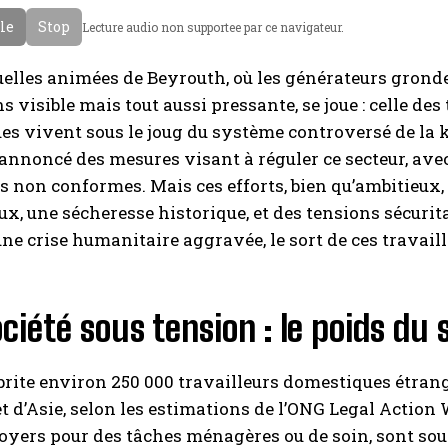
cle
Stop
Lecture audio non supportee par ce navigateur.
uelles animées de Beyrouth, où les générateurs gronden
ns visible mais tout aussi pressante, se joue : celle de
s vivent sous le joug du système controversé de la ka
 annoncé des mesures visant à réguler ce secteur, avec
s non conformes. Mais ces efforts, bien qu’ambitieux,
x, une sécheresse historique, et des tensions sécurita
une crise humanitaire aggravée, le sort de ces travaill
ciété sous tension : le poids du 
brite environ 250 000 travailleurs domestiques étra
et d’Asie, selon les estimations de l’ONG Legal Actio
oyers pour des tâches ménagères ou de soin, sont so