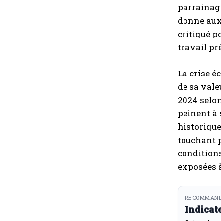
parrainage
donne aux 
critiqué p
travail pr
La crise é
de sa valeu
2024 selon
peinent à 
historique 
touchant p
conditions
exposées à
RECOMMAND
Indicat