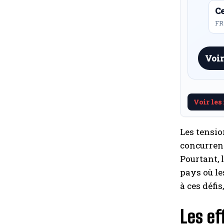
Ce
FR 
Voir
Voir les
Les tensio
concurrenc
Pourtant, 
pays où le
à ces défi
Les ef