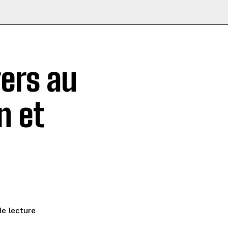
gers au
n et
de lecture