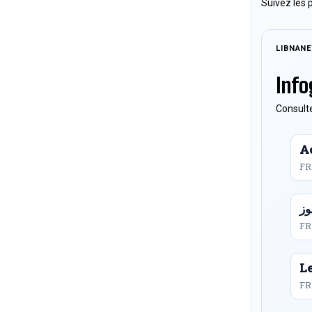
Suivez les 
LIBNAN
Info
Consulte
Ac
FR
FR
L
FR