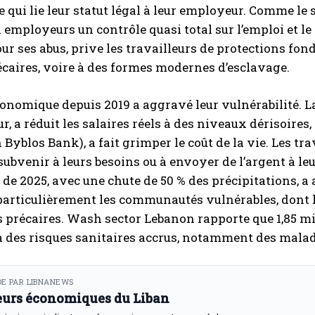
 qui lie leur statut légal à leur employeur. Comme le
employeurs un contrôle quasi total sur l’emploi et le 
our ses abus, prive les travailleurs de protections fo
écaires, voire à des formes modernes d’esclavage.
conomique depuis 2019 a aggravé leur vulnérabilité. La
r, a réduit les salaires réels à des niveaux dérisoires, 
 Byblos Bank), a fait grimper le coût de la vie. Les t
subvenir à leurs besoins ou à envoyer de l’argent à le
de 2025, avec une chute de 50 % des précipitations, a ac
articulièrement les communautés vulnérables, dont l
 précaires. Wash sector Lebanon rapporte que 1,85 mil
 des risques sanitaires accrus, notamment des malad
E PAR LIBNANEWS
eurs économiques du Liban