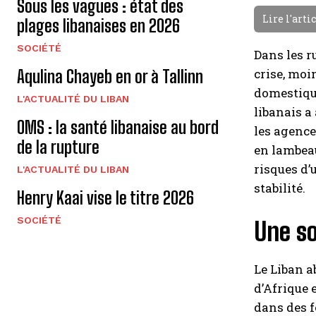
Sous les vagues : état des
Lire l'arti
plages libanaises en 2026
SOCIÉTÉ
Dans les r
crise, moi
Aqulina Chayeb en or à Tallinn
domestique
L'ACTUALITÉ DU LIBAN
libanais a
OMS : la santé libanaise au bord
les agence
de la rupture
en lambeau
risques d’
L'ACTUALITÉ DU LIBAN
stabilité.
Henry Kaai vise le titre 2026
SOCIÉTÉ
Une so
Le Liban a
d’Afrique 
dans des f