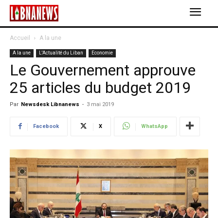
Accueil
A la une
A la une
L'Actualité du Liban
Economie
Le Gouvernement approuve
25 articles du budget 2019
Par
Newsdesk Libnanews
-
3 mai 2019
Facebook
X
WhatsApp