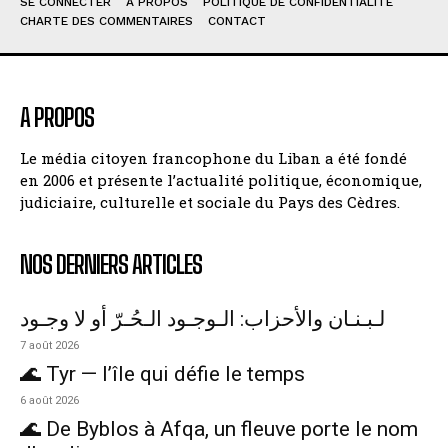
SE CONNECTER
À PROPOS
POLITIQUE DE CONFIDENTIALITÉ
CHARTE DES COMMENTAIRES
CONTACT
A PROPOS
Le média citoyen francophone du Liban a été fondé
en 2006 et présente l’actualité politique, économique,
judiciaire, culturelle et sociale du Pays des Cèdres.
NOS DERNIERS ARTICLES
لـبـنـان والأحزاب: الـوجـود الـحُـرّ أو لا وجـود
7 août 2026
🌊 Tyr — l’île qui défie le temps
6 août 2026
🌊 De Byblos à Afqa, un fleuve porte le nom