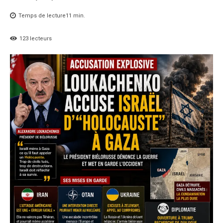
Temps de lecture
11
min.
123
lecteurs