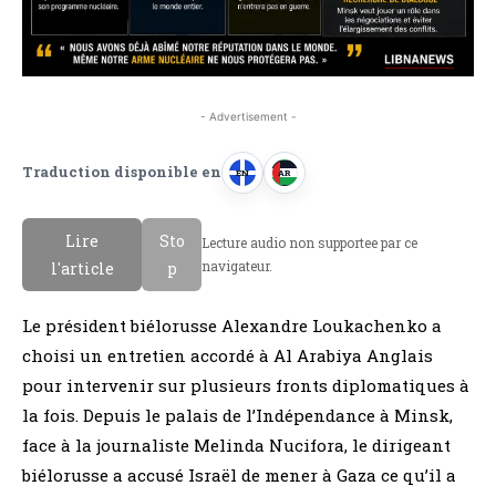
- Advertisement -
Traduction disponible en
EN
AR
A
A
n
r
Lire
Sto
Lecture audio non supportee par ce
g
a
navigateur.
l'article
p
l
b
a
e
Le président biélorusse Alexandre Loukachenko a
i
choisi un entretien accordé à Al Arabiya Anglais
s
pour intervenir sur plusieurs fronts diplomatiques à
la fois. Depuis le palais de l’Indépendance à Minsk,
face à la journaliste Melinda Nucifora, le dirigeant
biélorusse a accusé Israël de mener à Gaza ce qu’il a