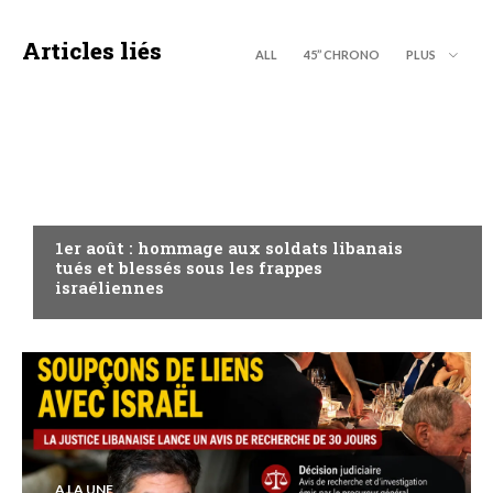
Articles liés
ALL
45’’ CHRONO
PLUS
A LA UNE
1er août : hommage aux soldats libanais
tués et blessés sous les frappes
israéliennes
A LA UNE