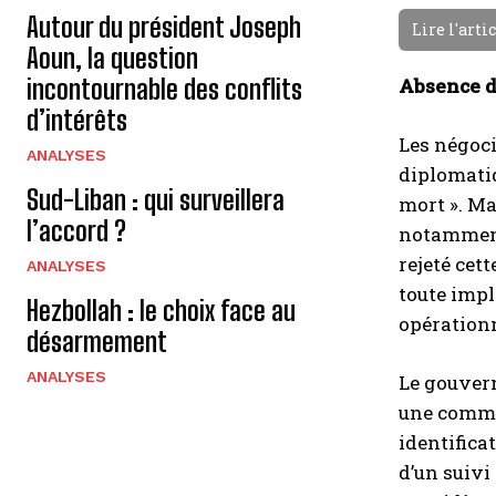
Autour du président Joseph
Lire l'arti
Aoun, la question
incontournable des conflits
Absence d
d’intérêts
Les négoci
ANALYSES
diplomatiq
Sud-Liban : qui surveillera
mort ». Ma
l’accord ?
notamment 
rejeté cet
ANALYSES
toute impl
Hezbollah : le choix face au
opérationn
désarmement
ANALYSES
Le gouvern
une commis
identifica
d’un suivi