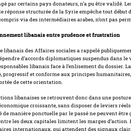
gé par certains pays donateurs, n’a pu être validé. L
de réponse structurée de la Syrie empêche tout début 
compris via des intermédiaires arabes, n’ont pas permi
onnement libanais entre prudence et frustration
e libanais des Affaires sociales a rappelé publiquement
épendre d’accords diplomatiques suspendus dans le vi
esponsables libanais face à l’enlisement du dossier. La 
 progressif et conforme aux principes humanitaires,
ortée de cette orientation.
utions libanaises se retrouvent donc dans une posture 
 économique croissante, sans disposer de leviers réel
 de manière ponctuelle par le passé ne peuvent être gé
ntre les deux capitales limitent les marges d’action.
aires internationaux, qui attendent des signaux clai