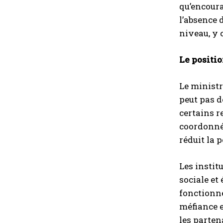
qu’encoura
l’absence 
niveau, y 
Le positi
Le ministr
peut pas d
certains r
coordonné,
réduit la p
Les instit
sociale et
fonctionné
méfiance e
les parten