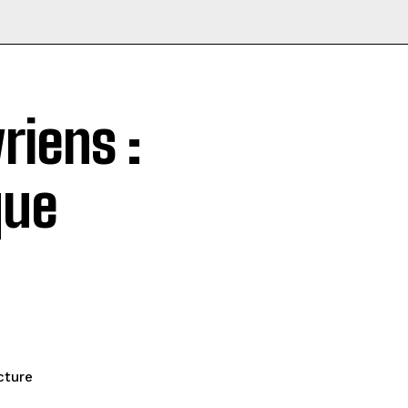
riens :
que
cture