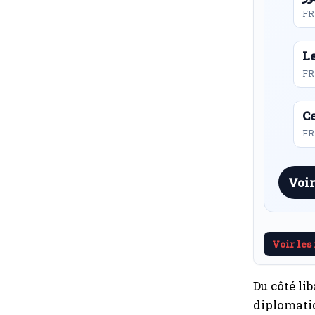
FR
L
FR
Ce
FR 
Voir
Voir les
Du côté li
diplomatiq