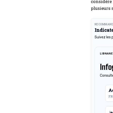
considère
plusieurs 
RECOMMAND
Indicat
Suivez les 
LIBNAN
Info
Consulte
Ac
FR