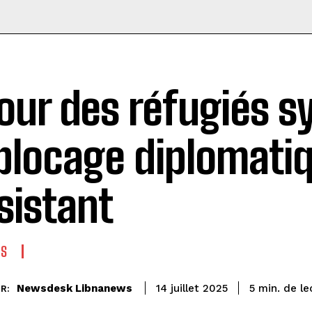
our des réfugiés sy
blocage diplomati
sistant
ES
de le
Newsdesk Libnanews
5
min.
14 juillet 2025
R: