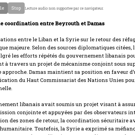
cle
Stop
Lecture audio non supportee par ce navigateur.
e coordination entre Beyrouth et Damas
ations entre le Liban et la Syrie sur le retour des ré
ue majeure. Selon des sources diplomatiques citées, la
lgré les efforts répétés du gouvernement libanais pour
à travers un projet de mécanisme conjoint sous supe
te approche. Damas maintient sa position en faveur d’
ication du Haut Commissariat des Nations Unies pour
elle.
ement libanais avait soumis un projet visant à assur
sion conjointe et appuyées par des observateurs int
tion des zones de retour, la coordination sécuritaire av
 humanitaire. Toutefois, la Syrie a exprimé sa méfianc