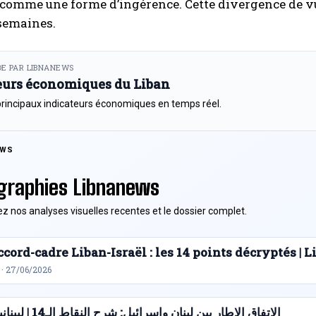
 comme une forme d’ingérence. Cette divergence de v
semaines.
E PAR LIBNANEWS
eurs économiques du Liban
principaux indicateurs économiques en temps réel.
EWS
graphies Libnanews
z nos analyses visuelles recentes et le dossier complet.
cord-cadre Liban-Israël : les 14 points décryptés |
 · 27/06/2026
الاتفاق الإطار بين لبنان وإسرائيل: شرح النقاط الـ14 | ليبنانيوز