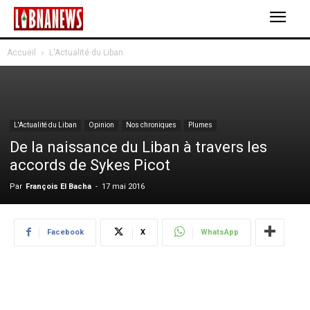
Accueil
L'Actualité du Liban
L'Actualité du Liban
Opinion
Nos chroniques
Plumes
De la naissance du Liban à travers les
accords de Sykes Picot
Par
François El Bacha
-
17 mai 2016
Facebook
X
WhatsApp