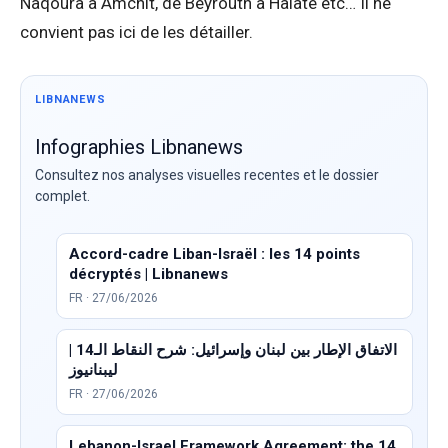
Naqoura à Amchit, de Beyrouth à Halate etc… Il ne
convient pas ici de les détailler.
LIBNANEWS
Infographies Libnanews
Consultez nos analyses visuelles recentes et le dossier
complet.
Accord-cadre Liban-Israël : les 14 points
décryptés | Libnanews
FR · 27/06/2026
الاتفاق الإطار بين لبنان وإسرائيل: شرح النقاط الـ14 |
ليبنانيوز
FR · 27/06/2026
Lebanon-Israel Framework Agreement: the 14