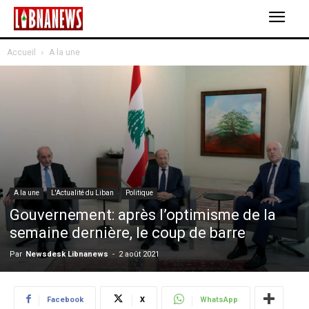
Accueil
A la une
A la une
L'Actualité du Liban
Politique
Gouvernement: après l’optimisme de la
semaine dernière, le coup de barre
Par
Newsdesk Libnanews
-
2 août 2021
Facebook
X
WhatsApp