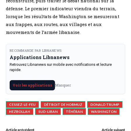
reconstruire, puis traiter le débat national sur la
défense. Le premier indicateur viendra du terrain,
lorsque les résultats de Washington se mesureront
aux frappes, aux routes, aux villages et aux
mouvements de l’armée libanaise.
RECOMMANDE PAR LIBNANEWS
Applications Libnanews
Retrouvez Libnanews sur mobile avec notifications et lecture
rapide.
Masquer
Voir les applications
CESSEZ-LE-FEU
DÉTROIT DE HORMUZ
DONALD TRUMP
HEZBOLLAH
SUD-LIBAN
TÉHÉRAN
WASHINGTON
Article précédent
Article suivant