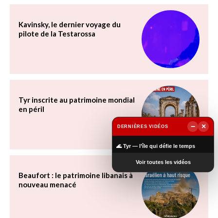
Kavinsky, le dernier voyage du
pilote de la Testarossa
Tyr inscrite au patrimoine mondial
en péril
−
×
DERNIÈRES VIDÉOS
▶
🌊 Tyr — l’île qui défie le temps
Voir toutes les vidéos
Beaufort : le patrimoine libanais à
nouveau menacé