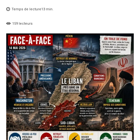
Temps de lecture
13
min.
159
lecteurs