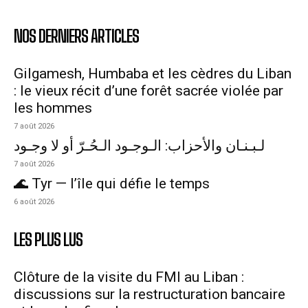
NOS DERNIERS ARTICLES
Gilgamesh, Humbaba et les cèdres du Liban
: le vieux récit d’une forêt sacrée violée par
les hommes
7 août 2026
لـبـنـان والأحزاب: الـوجـود الـحُـرّ أو لا وجـود
7 août 2026
🌊 Tyr — l’île qui défie le temps
6 août 2026
LES PLUS LUS
Clôture de la visite du FMI au Liban :
discussions sur la restructuration bancaire