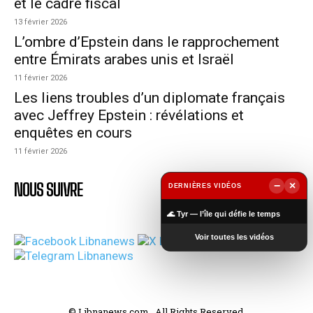
et le cadre fiscal
13 février 2026
L’ombre d’Epstein dans le rapprochement
entre Émirats arabes unis et Israël
11 février 2026
Les liens troubles d’un diplomate français
avec Jeffrey Epstein : révélations et
enquêtes en cours
11 février 2026
−
×
NOUS SUIVRE
DERNIÈRES VIDÉOS
▶
🌊 Tyr — l’île qui défie le temps
Voir toutes les vidéos
© Libnanews.com . All Rights Reserved.