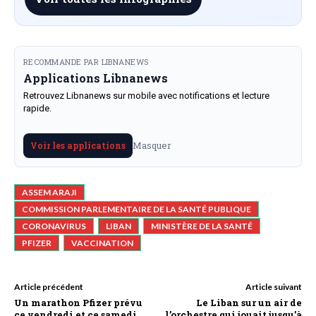
RECOMMANDE PAR LIBNANEWS
Applications Libnanews
Retrouvez Libnanews sur mobile avec notifications et lecture
rapide.
Masquer
Voir les applications
ASSEM ARAJI
COMMISSION PARLEMENTAIRE DE LA SANTÉ PUBLIQUE
CORONAVIRUS
LIBAN
MINISTÈRE DE LA SANTÉ
PFIZER
VACCINATION
Article précédent
Article suivant
Un marathon Pfizer prévu
Le Liban sur un air de
ce vendredi et ce samedi
l’orchestre qui jouait jusqu’à