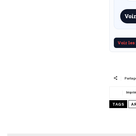
Voir
Voir les
Partag
Impri
TAGS
A