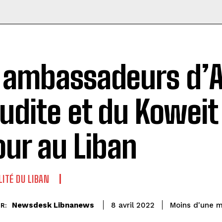
 ambassadeurs d’A
udite et du Koweit
our au Liban
LITÉ DU LIBAN
Newsdesk Libnanews
Moins d'une m
8 avril 2022
R: