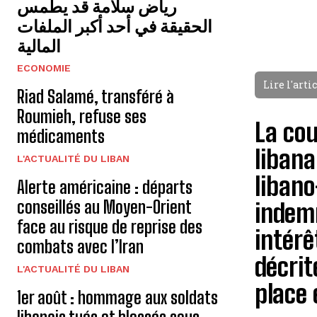
رياض سلامة قد يطمس
الحقيقة في أحد أكبر الملفات
المالية
ECONOMIE
Lire l'arti
Riad Salamé, transféré à
Roumieh, refuse ses
La cou
médicaments
libana
L'ACTUALITÉ DU LIBAN
liban
Alerte américaine : départs
conseillés au Moyen-Orient
indemn
face au risque de reprise des
intérê
combats avec l’Iran
décrit
L'ACTUALITÉ DU LIBAN
place 
1er août : hommage aux soldats