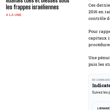
libanais tués et blessés sous
Ces dernie
les frappes israéliennes
2016 en ra
A LA UNE
contrôle d
Pour rappe
capitaux i
procédures
Une pénuri
puis les s
RECOMMAND
Indicat
Suivez les 
LIBNAN