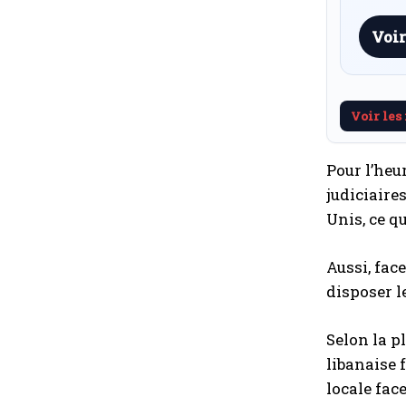
Voir
Voir les
Pour l’heu
judiciaire
Unis, ce q
Aussi, fac
disposer 
Selon la p
libanaise 
locale fac