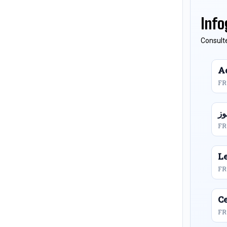
Info
Consulte
Ac
FR
FR
L
FR
Ce
FR 