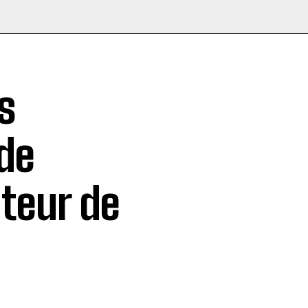
s
de
teur de