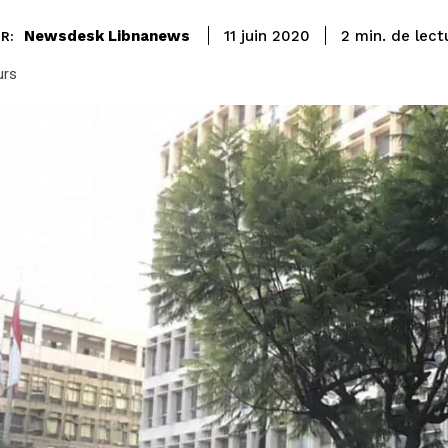
de lect
Newsdesk Libnanews
2
min.
11 juin 2020
R:
urs