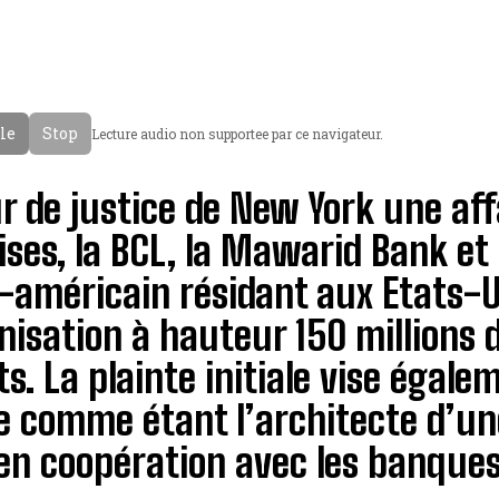
cle
Stop
Lecture audio non supportee par ce navigateur.
r de justice de New York une af
ises, la BCL, la Mawarid Bank et 
o-américain résidant aux Etats-
isation à hauteur 150 millions 
ts. La plainte initiale vise égal
e comme étant l’architecte d’un
en coopération avec les banques