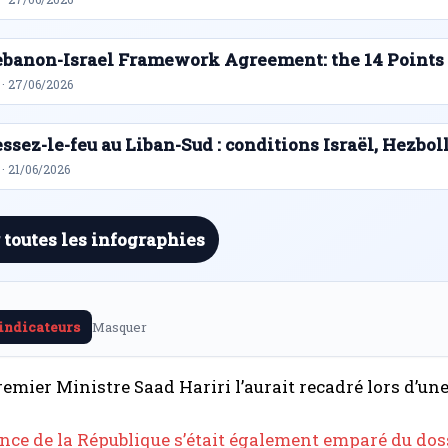
ebanon-Israel Framework Agreement: the 14 Points
 · 27/06/2026
ssez-le-feu au Liban-Sud : conditions Israël, Hezbol
· 21/06/2026
 toutes les infographies
 indicateurs
Masquer
Premier Ministre Saad Hariri l’aurait recadré lors d’une
nce de la République s’était également emparé du dos