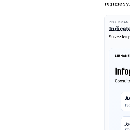
régime syr
RECOMMAND
Indicat
Suivez les 
LIBNAN
Info
Consulte
Ac
FR
FR