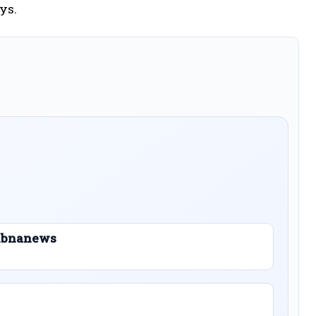
ys.
 Libnanews