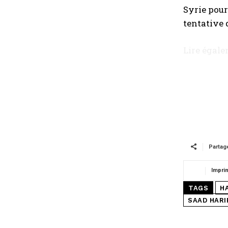
Syrie pour
tentative 
Lire égal
Partag
Impri
TAGS
H
SAAD HARI