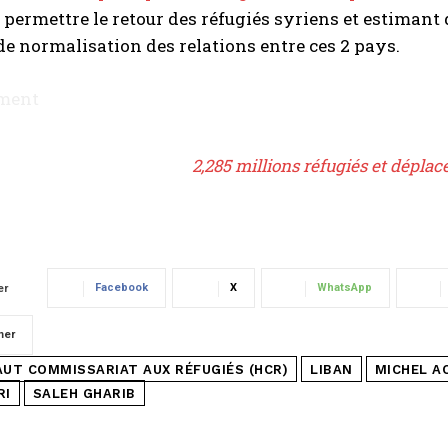
 permettre le retour des réfugiés syriens et estiman
de normalisation des relations entre ces 2 pays.
ement
2,285 millions réfugiés et déplac
Facebook
X
WhatsApp
er
mer
AUT COMMISSARIAT AUX RÉFUGIÉS (HCR)
LIBAN
MICHEL A
RI
SALEH GHARIB