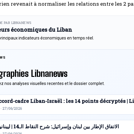
ien revenait à normaliser les relations entre les 2 pa
E PAR LIBNANEWS
eurs économiques du Liban
principaux indicateurs économiques en temps réel.
EWS
graphies Libnanews
z nos analyses visuelles recentes et le dossier complet.
cord-cadre Liban-Israël : les 14 points décryptés |
 · 27/06/2026
الاتفاق الإطار بين لبنان وإسرائيل: شرح النقاط الـ14 | ليبنانيوز
 · 27/06/2026