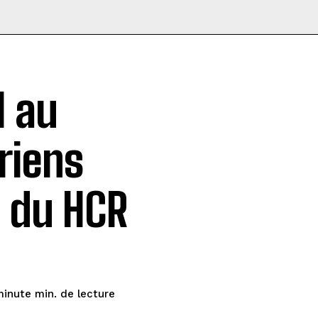
l au
riens
n du HCR
de lecture
minute
min.