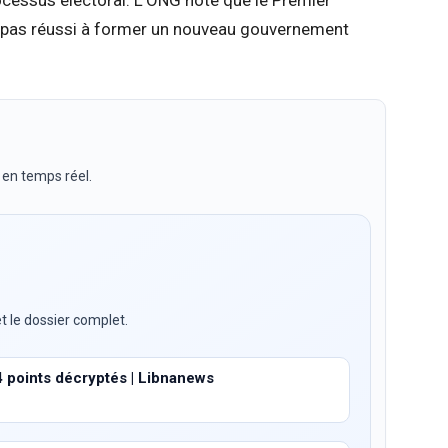
ocessus électoral. L’ONG note que le Premier
rs pas réussi à former un nouveau gouvernement
 en temps réel.
t le dossier complet.
4 points décryptés | Libnanews