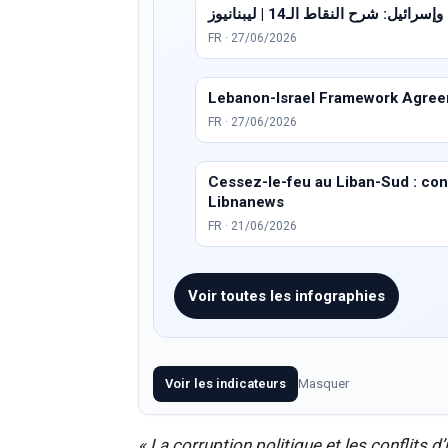
ئيل: شرح النقاط الـ14 | ليبنانيوز
FR · 27/06/2026
Lebanon-Israel Framework Agreem
FR · 27/06/2026
Cessez-le-feu au Liban-Sud : condi
Libnanews
FR · 21/06/2026
Voir toutes les infographies
Voir les indicateurs
Masquer
« La corruption politique et les conflits 