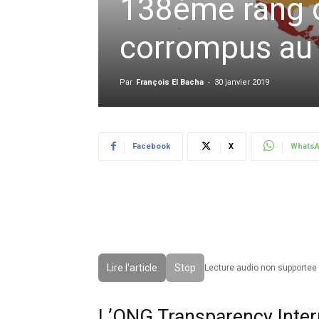
138ème rang d
corrompus au
Par
François El Bacha
-
30 janvier 2019
Facebook
X
Whats
Lire l'article
Stop
Lecture audio non supportee 
L’ONG Transparency Intern