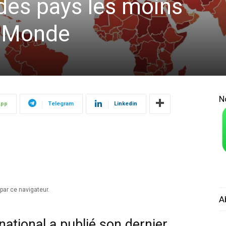
es pays les moins
 Monde
N
App
Telegram
Linkedin
par ce navigateur.
A
ational a publié son dernier