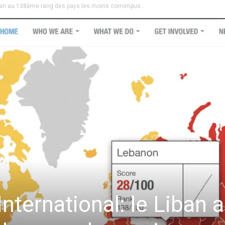
iban au 138ème rang des pays les moins corrompus...
nternational: le Liban 