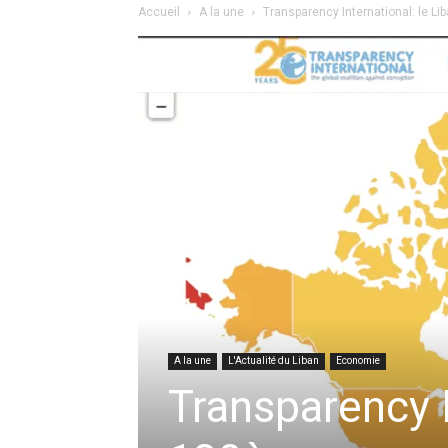
Accueil
A la une
Transparency International: le L
A la une
L'Actualité du Liban
Economie
Transparency I