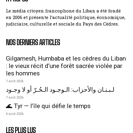
Le média citoyen francophone du Liban a été fondé
en 2006 et présente l’actualité politique, économique,
judiciaire, culturelle et sociale du Pays des Cèdres.
NOS DERNIERS ARTICLES
Gilgamesh, Humbaba et les cèdres du Liban
: le vieux récit d’une forêt sacrée violée par
les hommes
7 août 2026
لـبـنـان والأحزاب: الـوجـود الـحُـرّ أو لا وجـود
7 août 2026
🌊 Tyr — l’île qui défie le temps
6 août 2026
LES PLUS LUS