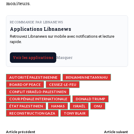
moniteurs.
RECOMMANDE PAR LIBNANEWS
Applications Libnanews
Retrouvez Libnanews sur mobile avec notifications et lecture
rapide.
Masquer
Voir les applications
AUTORITÉ PALESTINIENNE
BENJAMIN NETANYAHU
BOARD OF PEACE
CESSEZ-LE-FEU
CONFLIT ISRAÉLO-PALESTINIEN
COUR PÉNALE INTERNATIONALE
DONALD TRUMP
ÉTAT PALESTINIEN
HAMAS
ISRAËL
ONU
RECONSTRUCTION GAZA
TONY BLAIR
Article précédent
Article suivant