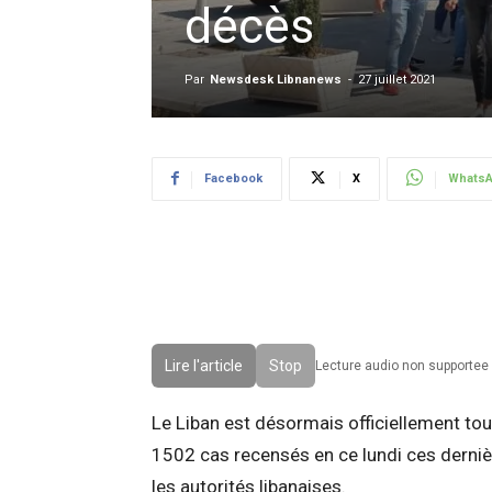
décès
Par
Newsdesk Libnanews
-
27 juillet 2021
Facebook
X
Whats
Lire l'article
Stop
Lecture audio non supportee 
Le Liban est désormais officiellement to
1502 cas recensés en ce lundi ces dernièr
les autorités libanaises.