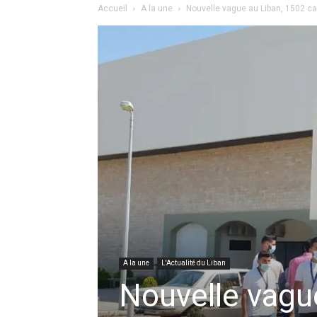
Accueil
A la une
Nouvelle vague au Liban, 1502 c
A la une
L'Actualité du Liban
Nouvelle vagu