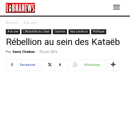
Accueil
A la une
A la une
L'Actualité du Liban
Opinion
Nos Lecteurs
Politique
Rébellion au sein des Kataëb
Par
Samy Chaiban
-
20 juin 2016
Facebook
X
WhatsApp