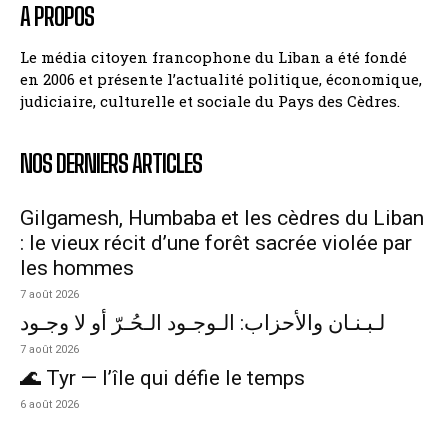
A PROPOS
Le média citoyen francophone du Liban a été fondé
en 2006 et présente l’actualité politique, économique,
judiciaire, culturelle et sociale du Pays des Cèdres.
NOS DERNIERS ARTICLES
Gilgamesh, Humbaba et les cèdres du Liban
: le vieux récit d’une forêt sacrée violée par
les hommes
7 août 2026
لـبـنـان والأحزاب: الـوجـود الـحُـرّ أو لا وجـود
7 août 2026
🌊 Tyr — l’île qui défie le temps
6 août 2026