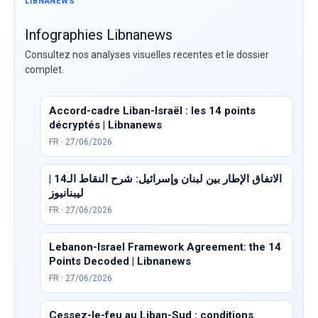
LIBNANEWS
Infographies Libnanews
Consultez nos analyses visuelles recentes et le dossier
complet.
Accord-cadre Liban-Israël : les 14 points
décryptés | Libnanews
FR · 27/06/2026
الاتفاق الإطار بين لبنان وإسرائيل: شرح النقاط الـ14 |
ليبنانيوز
FR · 27/06/2026
Lebanon-Israel Framework Agreement: the 14
Points Decoded | Libnanews
FR · 27/06/2026
Cessez-le-feu au Liban-Sud : conditions