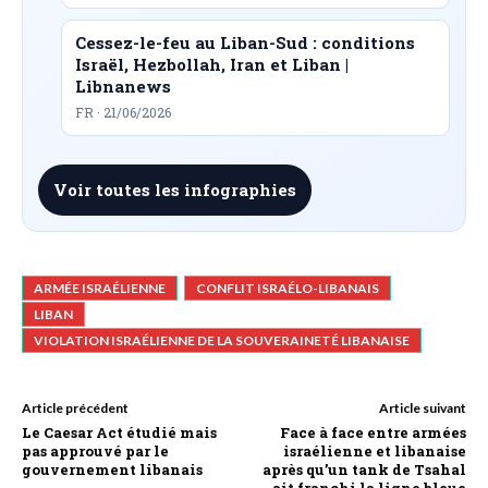
Cessez-le-feu au Liban-Sud : conditions
Israël, Hezbollah, Iran et Liban |
Libnanews
FR · 21/06/2026
Voir toutes les infographies
ARMÉE ISRAÉLIENNE
CONFLIT ISRAÉLO-LIBANAIS
LIBAN
VIOLATION ISRAÉLIENNE DE LA SOUVERAINETÉ LIBANAISE
Article précédent
Article suivant
Le Caesar Act étudié mais
Face à face entre armées
pas approuvé par le
israélienne et libanaise
gouvernement libanais
après qu’un tank de Tsahal
ait franchi la ligne bleue