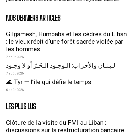
NOS DERNIERS ARTICLES
Gilgamesh, Humbaba et les cèdres du Liban
: le vieux récit d’une forêt sacrée violée par
les hommes
7 août 2026
لـبـنـان والأحزاب: الـوجـود الـحُـرّ أو لا وجـود
7 août 2026
🌊 Tyr — l’île qui défie le temps
6 août 2026
LES PLUS LUS
Clôture de la visite du FMI au Liban :
discussions sur la restructuration bancaire