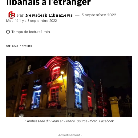
libanais à l’étranger
5 septembre 2022
Par
Newsdesk Libnanews
Modifié il y a
5 septembre 2022
Temps de lecture
1
min.
650
lecteurs
L'Ambassade du Liban en France. Source Photo: Facebook
- Advertisement -