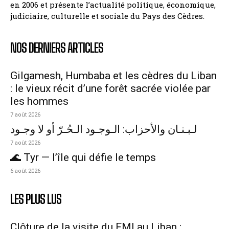
en 2006 et présente l’actualité politique, économique,
judiciaire, culturelle et sociale du Pays des Cèdres.
NOS DERNIERS ARTICLES
Gilgamesh, Humbaba et les cèdres du Liban
: le vieux récit d’une forêt sacrée violée par
les hommes
7 août 2026
لـبـنـان والأحزاب: الـوجـود الـحُـرّ أو لا وجـود
7 août 2026
🌊 Tyr — l’île qui défie le temps
6 août 2026
LES PLUS LUS
Clôture de la visite du FMI au Liban :